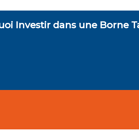
oi Investir dans une Borne Ta
Gain de Temps
Polyvalence
t5