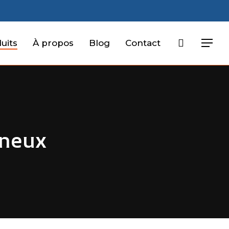
search
uits
À propos
Blog
Contact
Menu
ineux