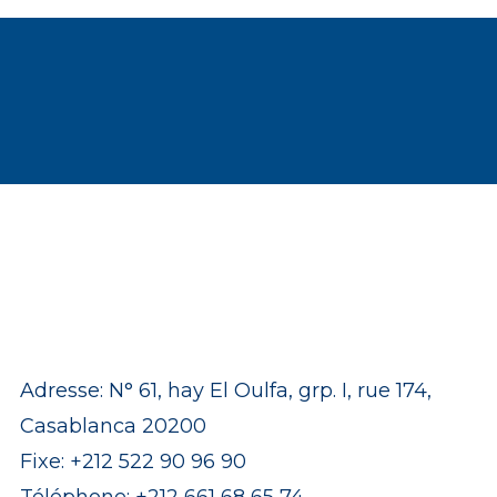
tre
devis
gratuit !
Contact
Adresse:
N° 61, hay El Oulfa, grp. I, rue 174,
Casablanca 20200
Fixe:
+212 522 90 96 90