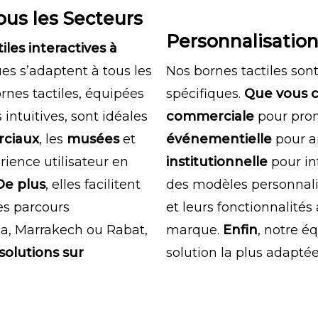
ous les Secteurs
Personnalisatio
iles interactives à
es s’adaptent à tous les
Nos bornes tactiles son
ornes tactiles, équipées
spécifiques.
Que vous 
 intuitives, sont idéales
commerciale
pour prom
rciaux
, les
musées
et
événementielle
pour a
érience utilisateur en
institutionnelle
pour in
De plus
, elles facilitent
des modèles personnali
es parcours
et leurs fonctionnalité
a, Marrakech ou Rabat,
marque.
Enfin
, notre é
solutions sur
solution la plus adaptée